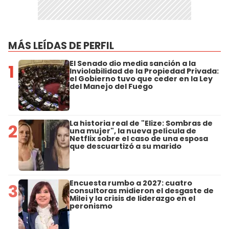
MÁS LEÍDAS DE PERFIL
El Senado dio media sanción a la
1
Inviolabilidad de la Propiedad Privada:
el Gobierno tuvo que ceder en la Ley
del Manejo del Fuego
La historia real de "Elize: Sombras de
2
una mujer", la nueva película de
Netflix sobre el caso de una esposa
que descuartizó a su marido
Encuesta rumbo a 2027: cuatro
3
consultoras midieron el desgaste de
Milei y la crisis de liderazgo en el
peronismo