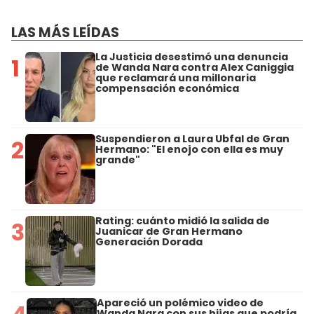
LAS MÁS LEÍDAS
La Justicia desestimó una denuncia
1
de Wanda Nara contra Alex Caniggia
que reclamará una millonaria
compensación económica
Suspendieron a Laura Ubfal de Gran
2
Hermano: "El enojo con ella es muy
grande"
Rating: cuánto midió la salida de
3
Juanicar de Gran Hermano
Generación Dorada
Apareció un polémico video de
Wanda Nara con sus hijas que podría