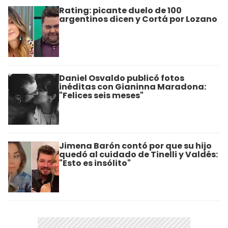
Rating: picante duelo de 100
argentinos dicen y Cortá por Lozano
Daniel Osvaldo publicó fotos
inéditas con Gianinna Maradona:
"Felices seis meses"
Jimena Barón contó por que su hijo
quedó al cuidado de Tinelli y Valdés:
"Esto es insólito"