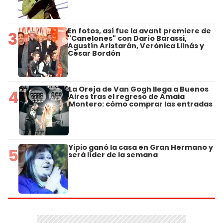
En fotos, así fue la avant premiere de
3
"Canelones" con Darío Barassi,
Agustín Aristarán, Verónica Llinás y
César Bordón
La Oreja de Van Gogh llega a Buenos
4
Aires tras el regreso de Amaia
Montero: cómo comprar las entradas
Yipio ganó la casa en Gran Hermano y
5
será líder de la semana