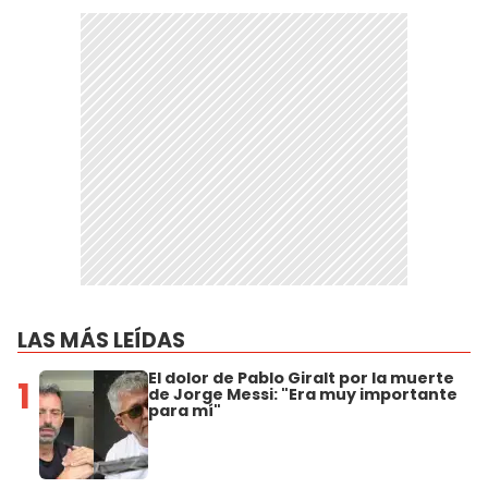
LAS MÁS LEÍDAS
El dolor de Pablo Giralt por la muerte
1
de Jorge Messi: "Era muy importante
para mí"