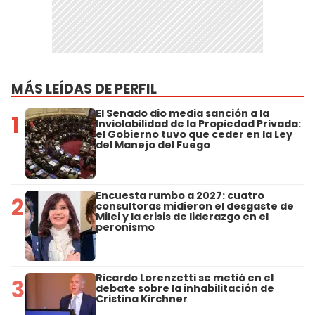
MÁS LEÍDAS DE PERFIL
El Senado dio media sanción a la
1
Inviolabilidad de la Propiedad Privada:
el Gobierno tuvo que ceder en la Ley
del Manejo del Fuego
Encuesta rumbo a 2027: cuatro
2
consultoras midieron el desgaste de
Milei y la crisis de liderazgo en el
peronismo
Ricardo Lorenzetti se metió en el
3
debate sobre la inhabilitación de
Cristina Kirchner