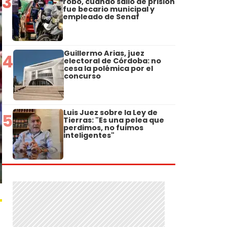
3
robo, cuando salió de prisión
fue becario municipal y
empleado de Senaf
Guillermo Arias, juez
4
electoral de Córdoba: no
cesa la polémica por el
concurso
Luis Juez sobre la Ley de
5
Tierras: "Es una pelea que
perdimos, no fuimos
inteligentes"