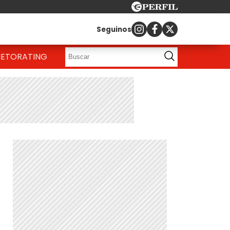
Seguinos
IETO
RATING