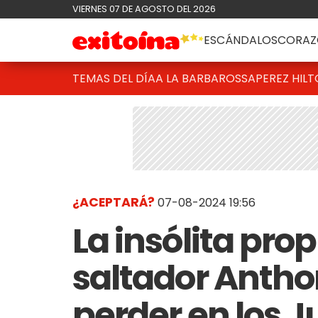
VIERNES 07 DE AGOSTO DEL 2026
ESCÁNDALOS
CORAZ
TEMAS DEL DÍA
A LA BARBAROSSA
PEREZ HIL
¿ACEPTARÁ?
07-08-2024 19:56
La insólita pro
saltador Antho
perder en los 