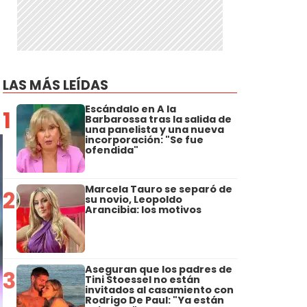
LAS MÁS LEÍDAS
Escándalo en A la
1
Barbarossa tras la salida de
una panelista y una nueva
incorporación: "Se fue
ofendida"
Marcela Tauro se separó de
2
su novio, Leopoldo
Arancibia: los motivos
Aseguran que los padres de
3
Tini Stoessel no están
invitados al casamiento con
Rodrigo De Paul: "Ya están