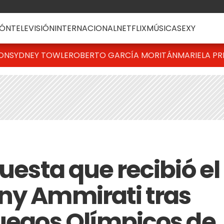
ÓN
TELEVISIÓN
INTERNACIONAL
NETFLIX
MÚSICA
SEXY
TON
SYDNEY TOWLE
ROBERTO GARCÍA MORITÁN
MARIELA PR
puesta que recibió el
ny Ammirati tras
Juegos Olímpicos de