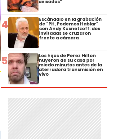
avisados"
Escándalo en la grabación
4
de "PH, Podemos Hablar"
con Andy Kusnetzoff: dos
invitadas se cruzaron
frente a cámara
Los hijos de Perez Hilton
5
huyeron de su casa por
miedo minutos antes de la
aterradora transmisión en
vivo