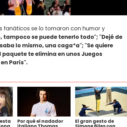
s fanáticos se lo tomaron con humor y
, tampoco se puede tenerlo todo"; "Dejé de
saba lo mismo, una caga*a"; "Se quiere
l paquete te elimina en unos Juegos
en París".
uesta
Por qué el nadador
El gran gesto de
dona
italiano Thomas
Simone Biles con