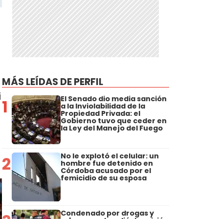
MÁS LEÍDAS DE PERFIL
i
El Senado dio media sanción
1
a la Inviolabilidad de la
Propiedad Privada: el
Gobierno tuvo que ceder en
la Ley del Manejo del Fuego
No le explotó el celular: un
2
hombre fue detenido en
Córdoba acusado por el
femicidio de su esposa
Condenado por drogas y