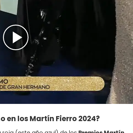
 en los Martín Fierro 2024?
 roja (este año azul) de los
Premios Martín