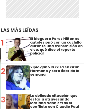
LAS MÁS LEÍDAS
El bloguero Perez Hilton se
1
autolesionó con un cuchillo
durante una transmisión en
vivo: qué dice el reporte
policial
Yipio ganó la casa en Gran
2
Hermano y será líder de la
semana
La delicada situación que
3
estaría atravesando
Mariana Nannis tras el
conflicto con Claudio Paul