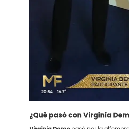
¿Qué pasó con Virginia Demo
Virginia Demo
pasó por la alfombra