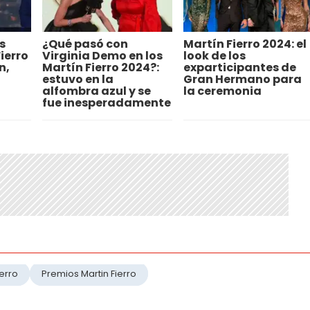
s
¿Qué pasó con
Martín Fierro 2024: el
ierro
Virginia Demo en los
look de los
n,
Martín Fierro 2024?:
exparticipantes de
estuvo en la
Gran Hermano para
alfombra azul y se
la ceremonia
fue inesperadamente
ierro
Premios Martin Fierro