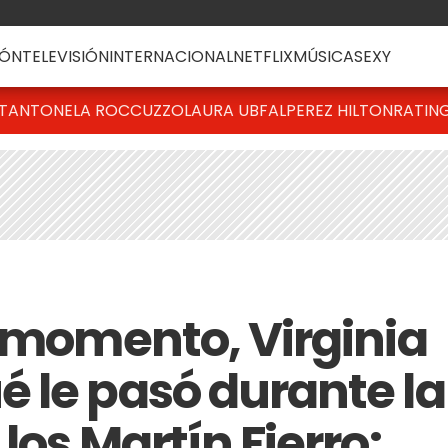
ÓN
TELEVISIÓN
INTERNACIONAL
NETFLIX
MÚSICA
SEXY
T
ANTONELA ROCCUZZO
LAURA UBFAL
PEREZ HILTON
RATIN
o momento, Virginia
 le pasó durante la
los Martín Fierro: