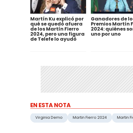
Martín Ku explicó por
Ganadores de lo
qué se quedó afuera
Premios Martín F
de los Martín Fierro
2024: quiénes so
2024, pero una figura
uno por uno
de Telefe lo ayudó
EN ESTA NOTA
Virginia Demo
Martin Fierro 2024
Martin F