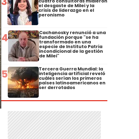
3
cuatro consultoras midieron
el desgaste de Milei y la
crisis de liderazgo en el
peronismo
Cachanosky renunció a una
4
fundación porque "se ha
transformado en una
especie de Instituto Patria
incondicional de la gestión
de Milei"
Tercera Guerra Mundial: la
5
inteligencia artificial reveló
cuáles serían los primeros
países latinoamericanos en
ser derrotados