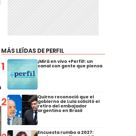
MÁS LEÍDAS DE PERFIL
¡Mirá en vivo +Perfil!: un
1
canal con gente que piensa
o
n
Quirno reconoció que el
2
gobierno de Lula solicitó el
retiro del embajador
argentino en Brasil
Encuesta rumbo a 2027: