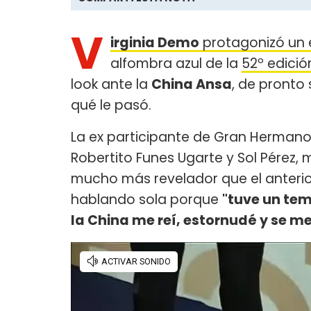
V
irginia Demo
protagonizó un
alfombra azul de la
52º edició
look ante la
China Ansa
, de pronto
qué le pasó.
La ex participante de Gran Hermano 
Robertito Funes Ugarte y Sol Pérez, 
mucho más revelador que el anterior
hablando sola porque
"tuve un tem
la China me reí, estornudé y se m