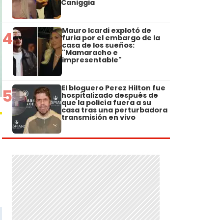
Caniggia
Mauro Icardi explotó de
4
furia por el embargo de la
casa de los sueños:
"Mamaracho e
impresentable"
El bloguero Perez Hilton fue
5
hospitalizado después de
que la policía fuera a su
casa tras una perturbadora
transmisión en vivo