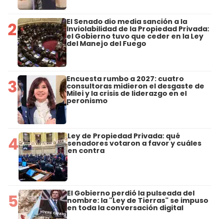
El Senado dio media sanción a la
2
Inviolabilidad de la Propiedad Privada:
el Gobierno tuvo que ceder en la Ley
del Manejo del Fuego
Encuesta rumbo a 2027: cuatro
3
consultoras midieron el desgaste de
Milei y la crisis de liderazgo en el
peronismo
Ley de Propiedad Privada: qué
4
senadores votaron a favor y cuáles
en contra
El Gobierno perdió la pulseada del
5
nombre: la "Ley de Tierras" se impuso
en toda la conversación digital