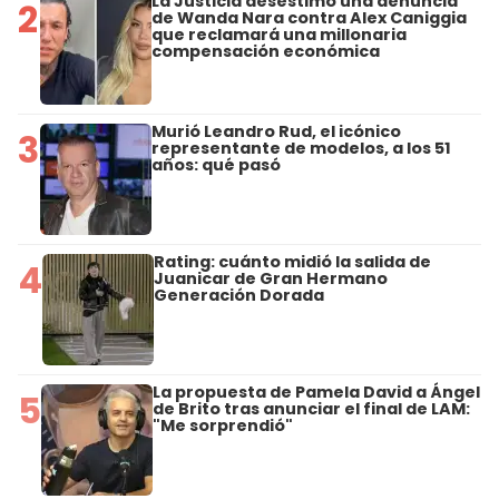
La Justicia desestimó una denuncia
2
de Wanda Nara contra Alex Caniggia
que reclamará una millonaria
compensación económica
Murió Leandro Rud, el icónico
3
representante de modelos, a los 51
años: qué pasó
Rating: cuánto midió la salida de
4
Juanicar de Gran Hermano
Generación Dorada
La propuesta de Pamela David a Ángel
5
de Brito tras anunciar el final de LAM:
"Me sorprendió"