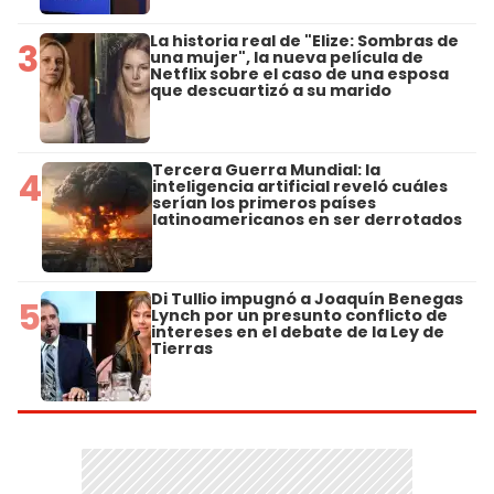
La historia real de "Elize: Sombras de
3
una mujer", la nueva película de
Netflix sobre el caso de una esposa
que descuartizó a su marido
Tercera Guerra Mundial: la
4
inteligencia artificial reveló cuáles
serían los primeros países
latinoamericanos en ser derrotados
Di Tullio impugnó a Joaquín Benegas
5
Lynch por un presunto conflicto de
intereses en el debate de la Ley de
Tierras