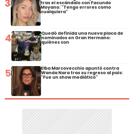
3
tras el escándalo con Facundo
Moyano: "Tengo errores como
cualquiera"
Quedó definida una nueva placa de
4
nominados en Gran Hermano:
quiénes son
Elba Marcovecchio apuntó contra
5
Wanda Nara tras su regreso al país:
"Fue un show mediático"