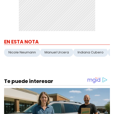
EN ESTA NOTA
Nicole Neumann
Manuel Urcera
Indiana Cubero
I