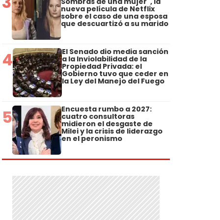
3
Sombras de una mujer", la
nueva película de Netflix
sobre el caso de una esposa
que descuartizó a su marido
El Senado dio media sanción
4
a la Inviolabilidad de la
Propiedad Privada: el
Gobierno tuvo que ceder en
la Ley del Manejo del Fuego
Encuesta rumbo a 2027:
5
cuatro consultoras
midieron el desgaste de
Milei y la crisis de liderazgo
en el peronismo