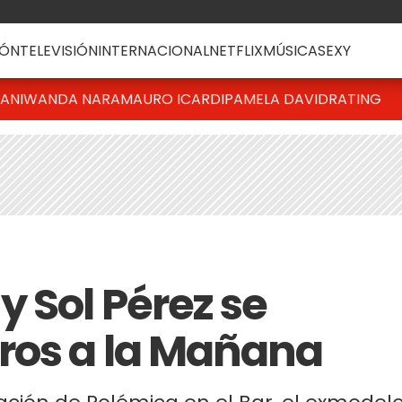
ÓN
TELEVISIÓN
INTERNACIONAL
NETFLIX
MÚSICA
SEXY
IANI
WANDA NARA
MAURO ICARDI
PAMELA DAVID
RATING
 Sol Pérez se
ros a la Mañana