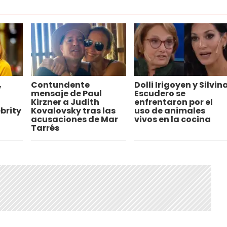
,
Contundente
Dolli Irigoyen y Silvin
mensaje de Paul
Escudero se
Kirzner a Judith
enfrentaron por el
brity
Kovalovsky tras las
uso de animales
acusaciones de Mar
vivos en la cocina
Tarrés