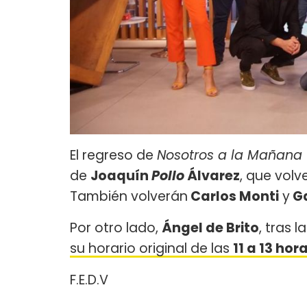
El regreso de
Nosotros a la Mañana
de
Joaquín
Pollo
Álvarez
, que vol
También volverán
Carlos Monti
y
Ga
Por otro lado,
Ángel de Brito
, tras l
su horario original de las
11 a 13 hor
F.E.D.V