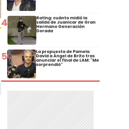
Rating: cuánto midió la
4
salida de Juanicar de Gran
Hermano Generación
Dorada
La propuesta de Pamela
5
David a Ángel de Brito tras
anunciar el final de LAM: "Me
sorprendió"