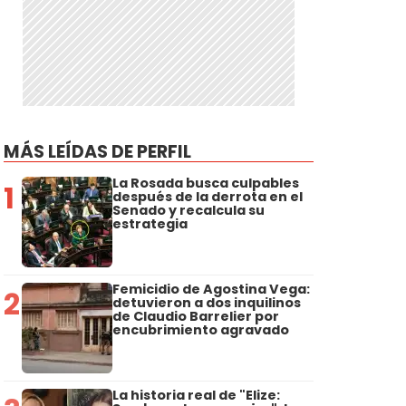
MÁS LEÍDAS DE PERFIL
La Rosada busca culpables
1
después de la derrota en el
Senado y recalcula su
estrategia
Femicidio de Agostina Vega:
2
detuvieron a dos inquilinos
de Claudio Barrelier por
encubrimiento agravado
La historia real de "Elize: