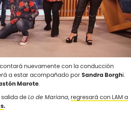
contará nuevamente con la conducción
verá a estar acompañado por
Sandra Borgh
i.
stón Marote
.
a salida de
Lo de Mariana
,
regresará con LAM a
as
.