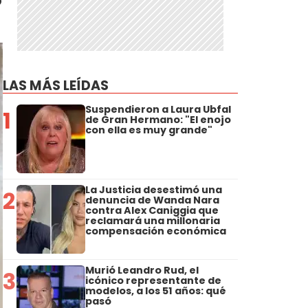
o
LAS MÁS LEÍDAS
Suspendieron a Laura Ubfal
1
de Gran Hermano: "El enojo
con ella es muy grande"
La Justicia desestimó una
2
denuncia de Wanda Nara
contra Alex Caniggia que
reclamará una millonaria
compensación económica
Murió Leandro Rud, el
3
icónico representante de
modelos, a los 51 años: qué
pasó