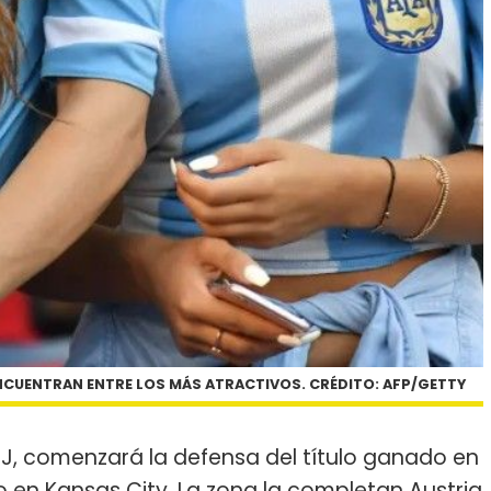
NCUENTRAN ENTRE LOS MÁS ATRACTIVOS. CRÉDITO: AFP/GETTY
 J, comenzará la defensa del título ganado en
io en Kansas City. La zona la completan Austria