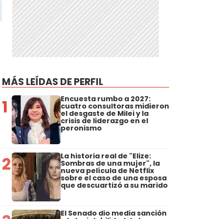
MÁS LEÍDAS DE PERFIL
Encuesta rumbo a 2027:
1
cuatro consultoras midieron
el desgaste de Milei y la
crisis de liderazgo en el
peronismo
La historia real de "Elize:
2
Sombras de una mujer", la
nueva película de Netflix
sobre el caso de una esposa
que descuartizó a su marido
El Senado dio media sanción