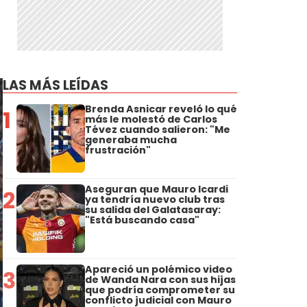
LAS MÁS LEÍDAS
Brenda Asnicar reveló lo qué
1
más le molestó de Carlos
Tévez cuando salieron: "Me
generaba mucha
frustración"
Aseguran que Mauro Icardi
2
ya tendría nuevo club tras
su salida del Galatasaray:
"Está buscando casa"
Apareció un polémico video
3
de Wanda Nara con sus hijas
que podría comprometer su
conflicto judicial con Mauro