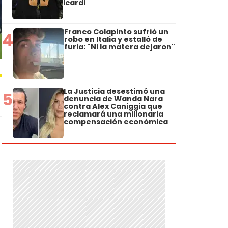
Icardi
Franco Colapinto sufrió un
4
robo en Italia y estalló de
furia: "Ni la matera dejaron"
La Justicia desestimó una
5
denuncia de Wanda Nara
contra Alex Caniggia que
reclamará una millonaria
compensación económica