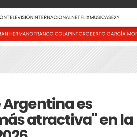
ÓN
TELEVISIÓN
INTERNACIONAL
NETFLIX
MÚSICA
SEXY
RAN HERMANO
FRANCO COLAPINTO
ROBERTO GARCÍA MO
 Argentina es
ás atractiva" en la
2026