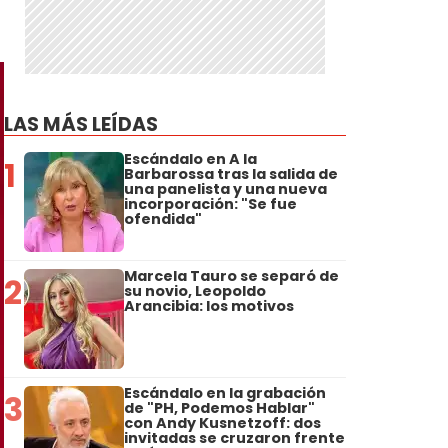
LAS MÁS LEÍDAS
Escándalo en A la
1
Barbarossa tras la salida de
una panelista y una nueva
incorporación: "Se fue
ofendida"
Marcela Tauro se separó de
2
su novio, Leopoldo
Arancibia: los motivos
Escándalo en la grabación
3
de "PH, Podemos Hablar"
con Andy Kusnetzoff: dos
invitadas se cruzaron frente