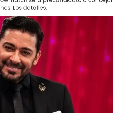
Showmatch será precandidato a concejal
nes. Los detalles.