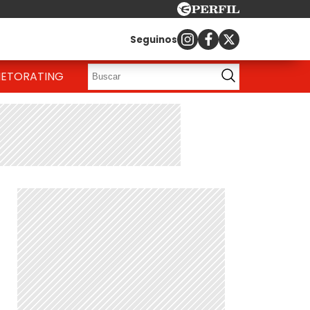
Seguinos
IETO
RATING