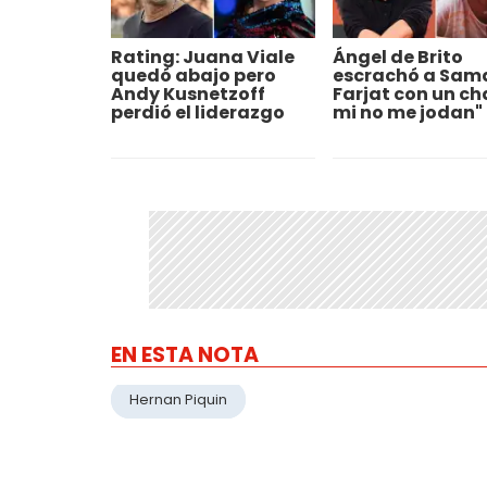
Rating: Juana Viale
Ángel de Brito
quedó abajo pero
escrachó a Sam
Andy Kusnetzoff
Farjat con un cha
perdió el liderazgo
mi no me jodan"
EN ESTA NOTA
Hernan Piquin