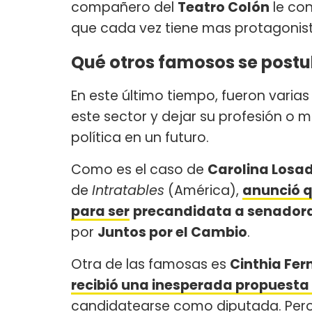
compañero del
Teatro Colón
le co
que cada vez tiene mas protagonis
Qué otros famosos se postul
En este último tiempo, fueron varias
este sector y dejar su profesión o 
política en un futuro.
Como es el caso de
Carolina Losa
de
Intratables
(América),
anunció q
para ser
precandidata a senadora
por
Juntos por el Cambio
.
Otra de las famosas es
Cinthia Fe
recibió una inesperada propuesta
candidatearse como diputada. Pero,