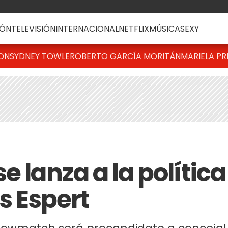
ÓN
TELEVISIÓN
INTERNACIONAL
NETFLIX
MÚSICA
SEXY
TON
SYDNEY TOWLE
ROBERTO GARCÍA MORITÁN
MARIELA PR
e lanza a la política
is Espert