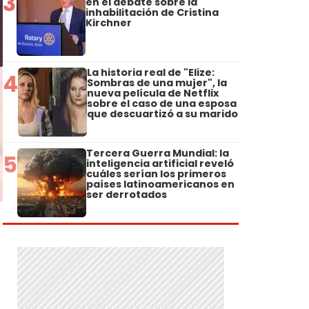
3
en el debate sobre la
inhabilitación de Cristina
Kirchner
La historia real de "Elize:
4
Sombras de una mujer", la
nueva película de Netflix
sobre el caso de una esposa
que descuartizó a su marido
Tercera Guerra Mundial: la
5
inteligencia artificial reveló
cuáles serían los primeros
países latinoamericanos en
ser derrotados