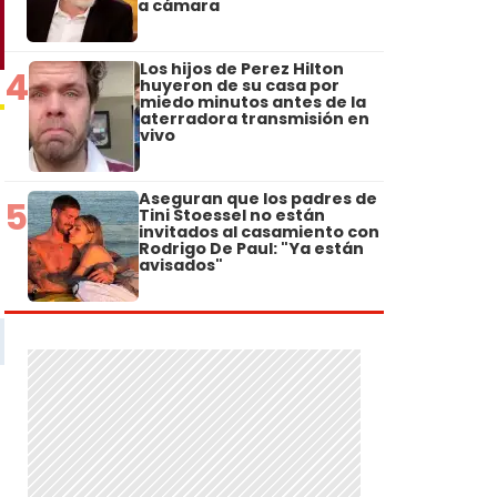
a cámara
Los hijos de Perez Hilton
4
huyeron de su casa por
miedo minutos antes de la
aterradora transmisión en
vivo
Aseguran que los padres de
5
Tini Stoessel no están
invitados al casamiento con
Rodrigo De Paul: "Ya están
avisados"