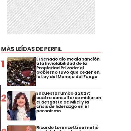
MÁS LEÍDAS DE PERFIL
El Senado dio media sanción
1
a la Inviolabilidad de la
Propiedad Privada: el
Gobierno tuvo que ceder en
la Ley del Manejo del Fuego
Encuesta rumbo a 2027:
2
cuatro consultoras midieron
el desgaste de Milei y la
crisis de liderazgo en el
peronismo
Ricardo Lorenzetti se metió