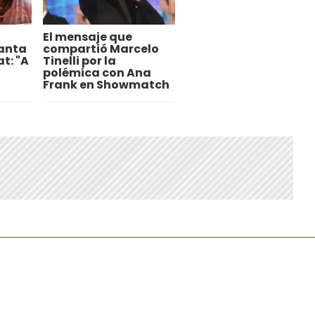
El mensaje que
anta
compartió Marcelo
t: "A
Tinelli por la
polémica con Ana
Frank en Showmatch