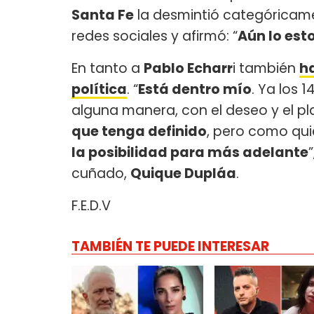
Santa Fe
la desmintió categóricamen
redes sociales y afirmó: “
Aún lo est
En tanto a
Pablo Echarr
i también
ha
política
. “
Está dentro mío
. Ya los 
alguna manera, con el deseo y el pl
que tenga definido
, pero como qui
la posibilidad para más adelante
cuñado,
Quique Dupláa
.
F.E.D.V
TAMBIÉN TE PUEDE INTERESAR