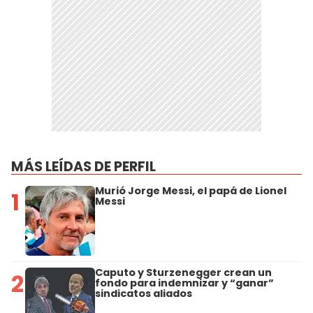
MÁS LEÍDAS DE PERFIL
Murió Jorge Messi, el papá de Lionel
1
Messi
Caputo y Sturzenegger crean un
2
fondo para indemnizar y “ganar”
sindicatos aliados