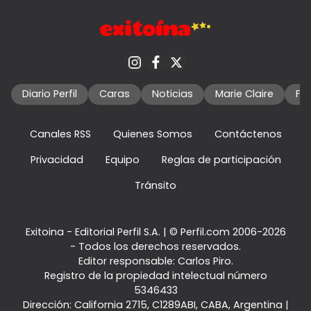
Diario Perfil
Caras
Noticias
Marie Claire
Fo
Canales RSS
Quienes Somos
Contáctenos
Privacidad
Equipo
Reglas de participación
Tránsito
Exitoina - Editorial Perfil S.A.
| © Perfil.com 2006-2026
- Todos los derechos reservados.
Editor responsable: Carlos Piro.
Registro de la propiedad intelectual número
5346433
Dirección:
California 2715
,
C1289ABI
,
CABA, Argentina
|