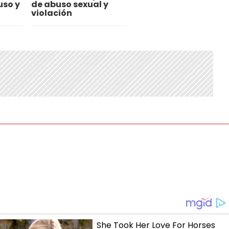
uso y
de abuso sexual y
violación