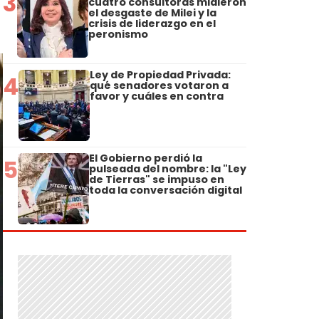
3
cuatro consultoras midieron
el desgaste de Milei y la
crisis de liderazgo en el
peronismo
Ley de Propiedad Privada:
4
qué senadores votaron a
favor y cuáles en contra
El Gobierno perdió la
5
pulseada del nombre: la "Ley
de Tierras" se impuso en
toda la conversación digital