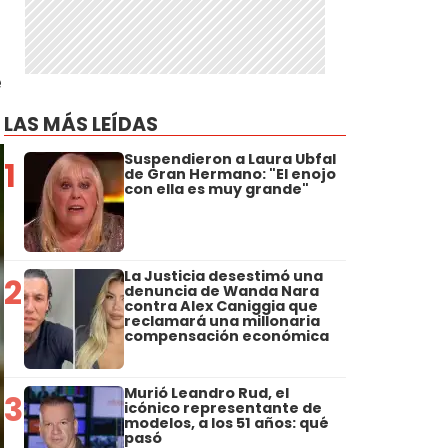
e
LAS MÁS LEÍDAS
Suspendieron a Laura Ubfal
1
de Gran Hermano: "El enojo
con ella es muy grande"
La Justicia desestimó una
2
denuncia de Wanda Nara
contra Alex Caniggia que
reclamará una millonaria
compensación económica
Murió Leandro Rud, el
3
icónico representante de
modelos, a los 51 años: qué
pasó