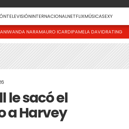
ÓN
TELEVISIÓN
INTERNACIONAL
NETFLIX
MÚSICA
SEXY
IANI
WANDA NARA
MAURO ICARDI
PAMELA DAVID
RATING
26
l le sacó el
o a Harvey