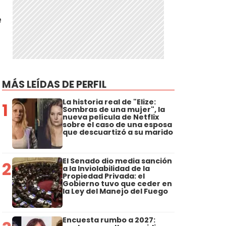
e
MÁS LEÍDAS DE PERFIL
La historia real de "Elize:
1
Sombras de una mujer", la
nueva película de Netflix
sobre el caso de una esposa
que descuartizó a su marido
El Senado dio media sanción
2
a la Inviolabilidad de la
Propiedad Privada: el
Gobierno tuvo que ceder en
la Ley del Manejo del Fuego
Encuesta rumbo a 2027: