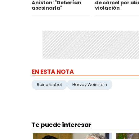
Aniston: "Deberían
de cárcel por ab
asesinarla"
violación
EN ESTA NOTA
Reina Isabel
Harvey Weinstein