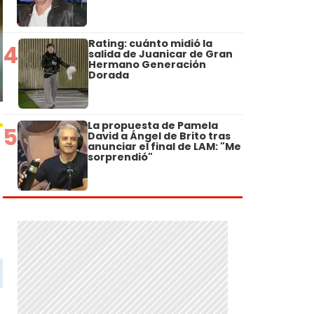
Rating: cuánto midió la
4
salida de Juanicar de Gran
Hermano Generación
Dorada
La propuesta de Pamela
5
David a Ángel de Brito tras
anunciar el final de LAM: "Me
sorprendió"