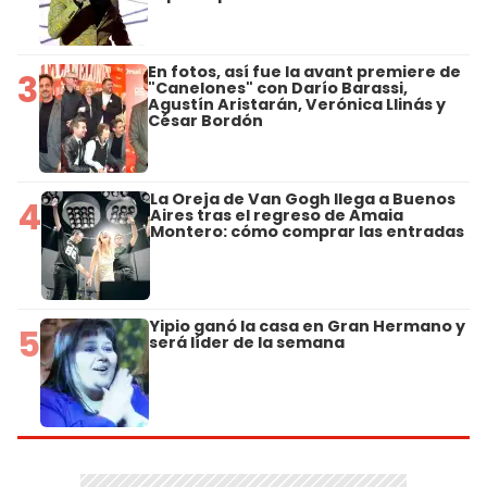
En fotos, así fue la avant premiere de
3
"Canelones" con Darío Barassi,
Agustín Aristarán, Verónica Llinás y
César Bordón
La Oreja de Van Gogh llega a Buenos
4
Aires tras el regreso de Amaia
Montero: cómo comprar las entradas
Yipio ganó la casa en Gran Hermano y
5
será líder de la semana