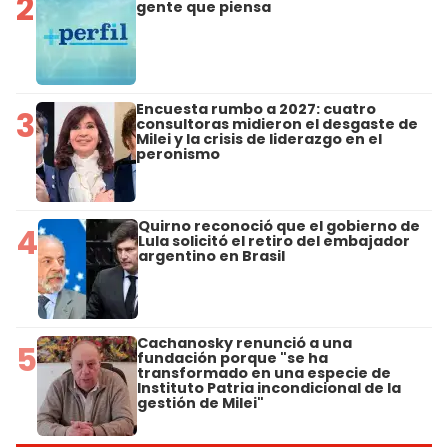
2
gente que piensa
Encuesta rumbo a 2027: cuatro
3
consultoras midieron el desgaste de
Milei y la crisis de liderazgo en el
peronismo
Quirno reconoció que el gobierno de
4
Lula solicitó el retiro del embajador
argentino en Brasil
Cachanosky renunció a una
5
fundación porque "se ha
transformado en una especie de
Instituto Patria incondicional de la
gestión de Milei"