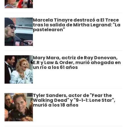
Marcela Tinayre destrozó a El Trece
tras la salida de Mirtha Legrand: "La
pastelearon"
Mary Mara, actriz de Ray Donovan,
E.R y Law & Order, murió ahogada en
un río a los 61 años
Tyler Sanders, actor de "Fear the
Walking Dead" y "9-1-1: Lone Star",
murió a los 18 años