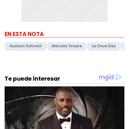
EN ESTA NOTA
Gustavo Sofovich
Marcela Tinayre
La Once Diez
P