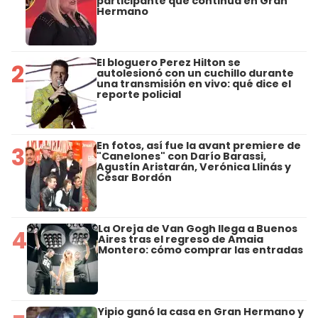
participante que continúa en Gran
Hermano
El bloguero Perez Hilton se
2
autolesionó con un cuchillo durante
una transmisión en vivo: qué dice el
reporte policial
En fotos, así fue la avant premiere de
3
"Canelones" con Darío Barassi,
Agustín Aristarán, Verónica Llinás y
César Bordón
La Oreja de Van Gogh llega a Buenos
4
Aires tras el regreso de Amaia
Montero: cómo comprar las entradas
Yipio ganó la casa en Gran Hermano y