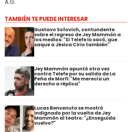
A.G.
TAMBIÉN TE PUEDE INTERESAR
Gustavo Sofovich, contundente
sobre el regreso de Jey Mammón a
los medios: "Si Telefe lo sacó, que
saque a Jésica Cirio también"
Jey Mammón apuntó otra vez
contra Telefe por su salida de La
Peña de Morfi: "Me merecía un
derecho a réplica"
Lucas Benvenuto se mostró
indignado por la vuelta de Jey
Mammón al teatro: "¿Enseguida
vuelvo?"