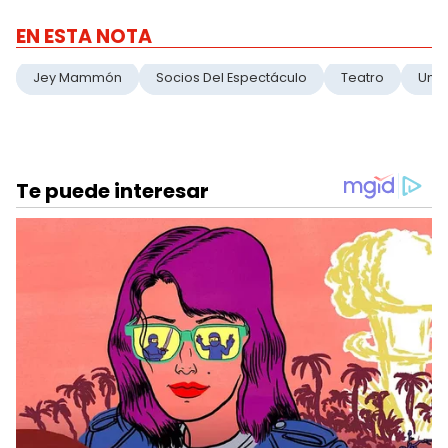
EN ESTA NOTA
Jey Mammón
Socios Del Espectáculo
Teatro
Unip