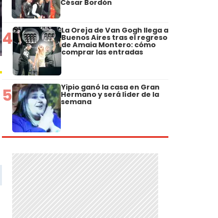
César Bordón
La Oreja de Van Gogh llega a
4
Buenos Aires tras el regreso
de Amaia Montero: cómo
comprar las entradas
Yipio ganó la casa en Gran
5
Hermano y será líder de la
semana