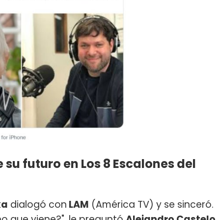
 su futuro en Los 8 Escalones del
ka
dialogó con
LAM
(América TV) y se sinceró.
o que viene?", le preguntó
Alejandro Castelo
,