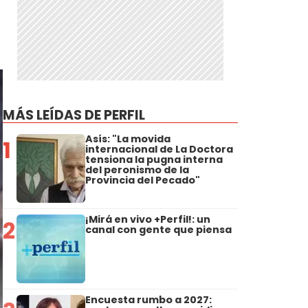
MÁS LEÍDAS DE PERFIL
Asís: "La movida
1
internacional de La Doctora
tensiona la pugna interna
del peronismo de la
Provincia del Pecado"
¡Mirá en vivo +Perfil!: un
2
canal con gente que piensa
Encuesta rumbo a 2027: