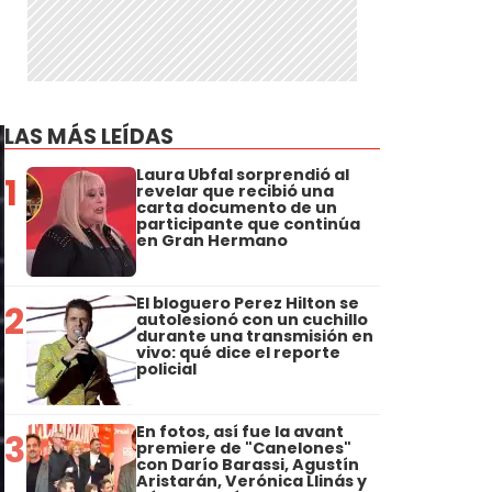
LAS MÁS LEÍDAS
Laura Ubfal sorprendió al
1
revelar que recibió una
carta documento de un
participante que continúa
en Gran Hermano
El bloguero Perez Hilton se
2
autolesionó con un cuchillo
durante una transmisión en
vivo: qué dice el reporte
policial
En fotos, así fue la avant
3
premiere de "Canelones"
con Darío Barassi, Agustín
Aristarán, Verónica Llinás y