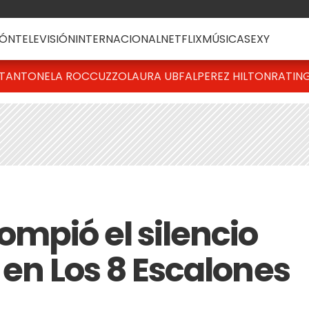
ÓN
TELEVISIÓN
INTERNACIONAL
NETFLIX
MÚSICA
SEXY
T
ANTONELA ROCCUZZO
LAURA UBFAL
PEREZ HILTON
RATIN
ompió el silencio
 en Los 8 Escalones