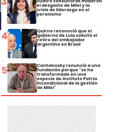
3
cuatro consultoras midieron
el desgaste de Milei y la
crisis de liderazgo en el
peronismo
Quirno reconoció que el
4
gobierno de Lula solicitó el
retiro del embajador
argentino en Brasil
Cachanosky renunció a una
5
fundación porque "se ha
transformado en una
especie de Instituto Patria
incondicional de la gestión
de Milei"