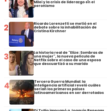
Milei y la crisis de liderazgo en el
peronismo
Ricardo Lorenzetti se metió en el
2
debate sobre la inhabilitación de
Cristina Kirchner
La historia real de "Elize: Sombras de
3
una mujer", la nueva película de
Netflix sobre el caso de una esposa
que descuartizó a su marido
Tercera Guerra Mundial: la
4
inteligencia artificial reveló cuáles
serían los primeros países
latinoamericanos en ser derrotados
Di Tullio impugnó a Joaquín Benegas