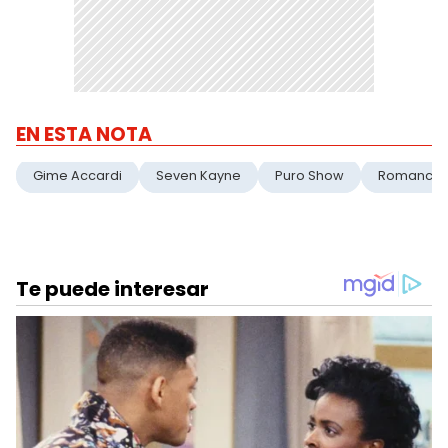
EN ESTA NOTA
Gime Accardi
Seven Kayne
Puro Show
Romance