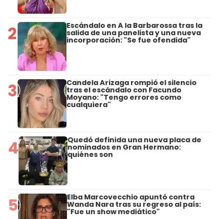
Escándalo en A la Barbarossa tras la
2
salida de una panelista y una nueva
incorporación: "Se fue ofendida"
Candela Arizaga rompió el silencio
3
tras el escándalo con Facundo
Moyano: "Tengo errores como
cualquiera"
Quedó definida una nueva placa de
4
nominados en Gran Hermano:
quiénes son
Elba Marcovecchio apuntó contra
5
Wanda Nara tras su regreso al país:
"Fue un show mediático"