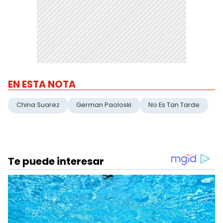
EN ESTA NOTA
China Suarez
German Paoloski
No Es Tan Tarde