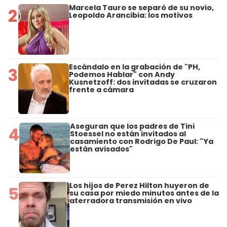
Marcela Tauro se separó de su novio,
2
Leopoldo Arancibia: los motivos
Escándalo en la grabación de "PH,
3
Podemos Hablar" con Andy
Kusnetzoff: dos invitadas se cruzaron
frente a cámara
Aseguran que los padres de Tini
4
Stoessel no están invitados al
casamiento con Rodrigo De Paul: "Ya
están avisados"
Los hijos de Perez Hilton huyeron de
5
su casa por miedo minutos antes de la
aterradora transmisión en vivo