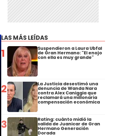
LAS MÁS LEÍDAS
Suspendieron a Laura Ubfal
1
de Gran Hermano: "El enojo
con ella es muy grande"
La Justicia desestimó una
2
denuncia de Wanda Nara
contra Alex Caniggia que
reclamará una millonaria
compensación económica
Rating: cuánto midió la
3
salida de Juanicar de Gran
Hermano Generación
Dorada