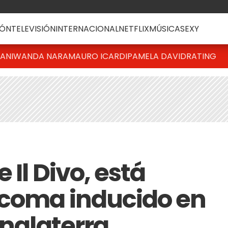
ÓN
TELEVISIÓN
INTERNACIONAL
NETFLIX
MÚSICA
SEXY
IANI
WANDA NARA
MAURO ICARDI
PAMELA DAVID
RATING
 Il Divo, está
 coma inducido en
Inglaterra