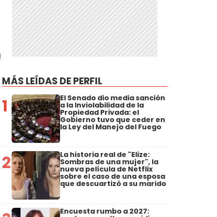
a
MÁS LEÍDAS DE PERFIL
El Senado dio media sanción
1
a la Inviolabilidad de la
Propiedad Privada: el
Gobierno tuvo que ceder en
la Ley del Manejo del Fuego
La historia real de "Elize:
2
Sombras de una mujer", la
nueva película de Netflix
sobre el caso de una esposa
que descuartizó a su marido
Encuesta rumbo a 2027: