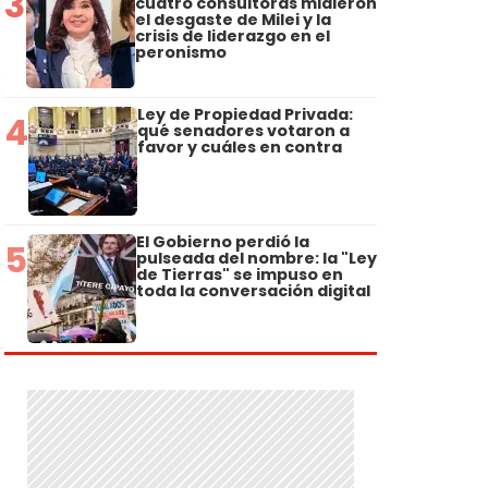
3
cuatro consultoras midieron
el desgaste de Milei y la
crisis de liderazgo en el
peronismo
Ley de Propiedad Privada:
4
qué senadores votaron a
favor y cuáles en contra
El Gobierno perdió la
5
pulseada del nombre: la "Ley
de Tierras" se impuso en
toda la conversación digital