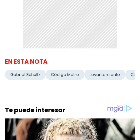
EN ESTA NOTA
Gabriel Schultz
Código Metro
Levantamiento
Cier