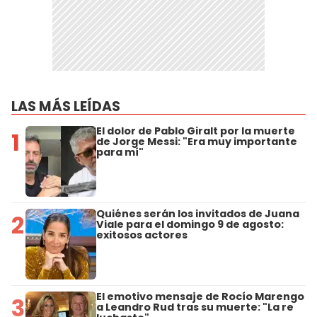
LAS MÁS LEÍDAS
El dolor de Pablo Giralt por la muerte
1
de Jorge Messi: "Era muy importante
para mí"
Quiénes serán los invitados de Juana
2
Viale para el domingo 9 de agosto:
exitosos actores
El emotivo mensaje de Rocío Marengo
3
a Leandro Rud tras su muerte: "La re