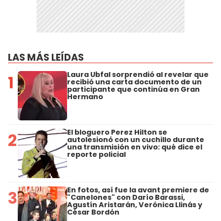
LAS MÁS LEÍDAS
Laura Ubfal sorprendió al revelar que
1
recibió una carta documento de un
participante que continúa en Gran
Hermano
El bloguero Perez Hilton se
2
autolesionó con un cuchillo durante
una transmisión en vivo: qué dice el
reporte policial
En fotos, así fue la avant premiere de
3
"Canelones" con Darío Barassi,
Agustín Aristarán, Verónica Llinás y
César Bordón