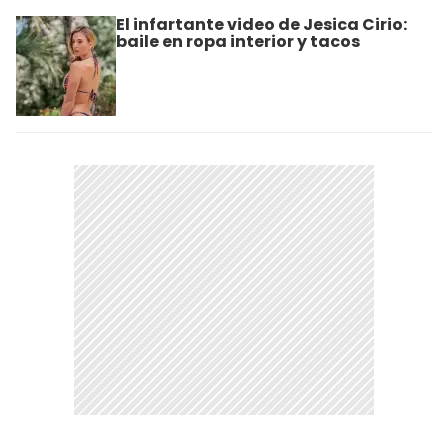
El infartante video de Jesica Cirio:
baile en ropa interior y tacos