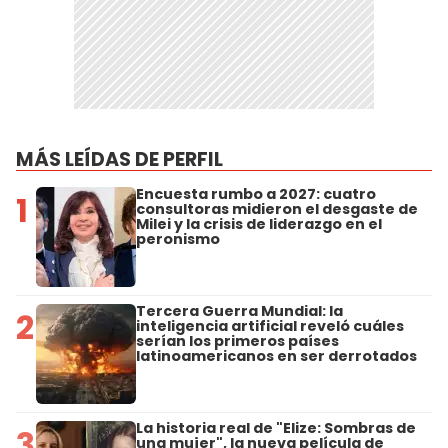
MÁS LEÍDAS DE PERFIL
Encuesta rumbo a 2027: cuatro
1
consultoras midieron el desgaste de
Milei y la crisis de liderazgo en el
peronismo
Tercera Guerra Mundial: la
2
inteligencia artificial reveló cuáles
serían los primeros países
latinoamericanos en ser derrotados
La historia real de "Elize: Sombras de
3
una mujer", la nueva película de