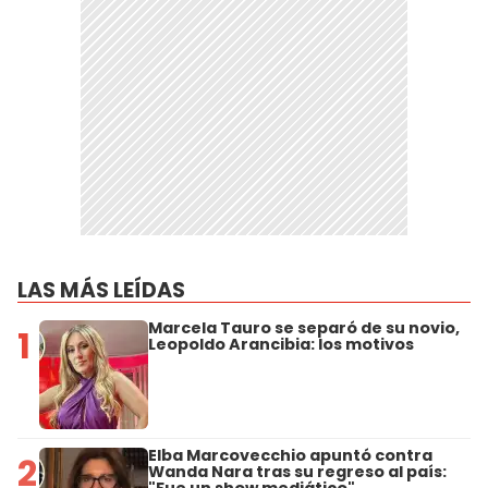
LAS MÁS LEÍDAS
Marcela Tauro se separó de su novio,
1
Leopoldo Arancibia: los motivos
Elba Marcovecchio apuntó contra
2
Wanda Nara tras su regreso al país:
"Fue un show mediático"