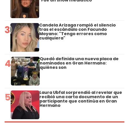
Candela Arizaga rompió el silencio
3
tras el escándalo con Facundo
Moyano: "Tengo errores como
cualquiera"
Quedó definida una nueva placa de
4
nominados en Gran Hermano:
quiénes son
Laura Ubfal sorprendió al revelar que
5
recibió una carta documento de un
participante que continúa en Gran
Hermano