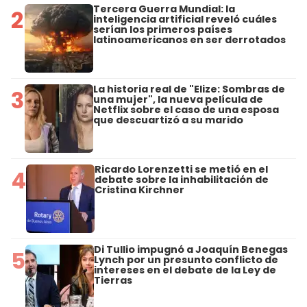
Tercera Guerra Mundial: la
2
inteligencia artificial reveló cuáles
serían los primeros países
latinoamericanos en ser derrotados
La historia real de "Elize: Sombras de
3
una mujer", la nueva película de
Netflix sobre el caso de una esposa
que descuartizó a su marido
Ricardo Lorenzetti se metió en el
4
debate sobre la inhabilitación de
Cristina Kirchner
Di Tullio impugnó a Joaquín Benegas
5
Lynch por un presunto conflicto de
intereses en el debate de la Ley de
Tierras