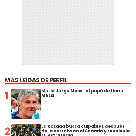
MÁS LEÍDAS DE PERFIL
Murió Jorge Messi, el papá de Lionel
1
Messi
La Rosada busca culpables después
2
de la derrota en el Senado y recalcula
su estrategia