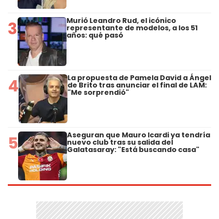
Murió Leandro Rud, el icónico
3
representante de modelos, a los 51
años: qué pasó
La propuesta de Pamela David a Ángel
4
de Brito tras anunciar el final de LAM:
"Me sorprendió"
Aseguran que Mauro Icardi ya tendría
5
nuevo club tras su salida del
Galatasaray: "Está buscando casa"