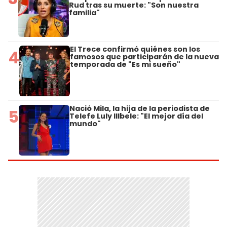
Rud tras su muerte: "Son nuestra
familia"
El Trece confirmó quiénes son los
4
famosos que participarán de la nueva
temporada de "Es mi sueño"
Nació Mila, la hija de la periodista de
5
Telefe Luly Illbele: "El mejor día del
mundo"