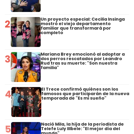
Un proyecto especial: Cecilia Insinga
2
mostró el viejo departamento
familiar que transformará por
completo
Mariana Brey emocionó al adoptar a
3
dos perros rescatados por Leandro
Rud tras su muerte: "Son nuestra
familia"
El Trece confirmó quiénes son los
4
famosos que participarán de la nueva
temporada de "Es mi sueño"
Nació Mila, la hija de la periodista de
5
Telefe Luly Illbele: "El mejor día del
mundo"