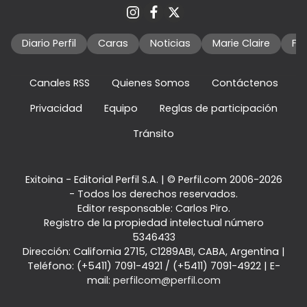
Diario Perfil
Caras
Noticias
Marie Claire
Fo
Canales RSS
Quienes Somos
Contáctenos
Privacidad
Equipo
Reglas de participación
Tránsito
Exitoina - Editorial Perfil S.A.
| © Perfil.com 2006-2026
- Todos los derechos reservados.
Editor responsable: Carlos Piro.
Registro de la propiedad intelectual número
5346433
Dirección:
California 2715
,
C1289ABI
,
CABA, Argentina
|
Teléfono:
(+5411) 7091-4921
/
(+5411) 7091-4922
| E-
mail:
perfilcom@perfil.com