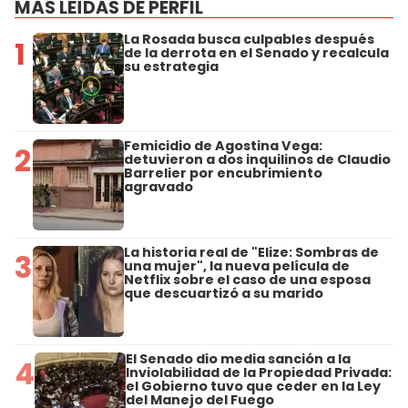
MÁS LEÍDAS DE PERFIL
La Rosada busca culpables después
1
de la derrota en el Senado y recalcula
su estrategia
Femicidio de Agostina Vega:
2
detuvieron a dos inquilinos de Claudio
Barrelier por encubrimiento
agravado
La historia real de "Elize: Sombras de
3
una mujer", la nueva película de
Netflix sobre el caso de una esposa
que descuartizó a su marido
El Senado dio media sanción a la
4
Inviolabilidad de la Propiedad Privada:
el Gobierno tuvo que ceder en la Ley
del Manejo del Fuego