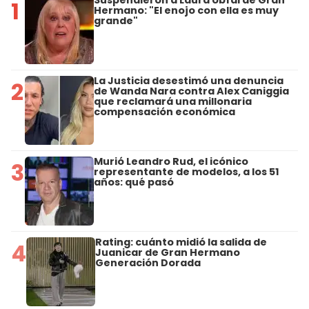
Suspendieron a Laura Ubfal de Gran
1
Hermano: "El enojo con ella es muy
grande"
La Justicia desestimó una denuncia
2
de Wanda Nara contra Alex Caniggia
que reclamará una millonaria
compensación económica
Murió Leandro Rud, el icónico
3
representante de modelos, a los 51
años: qué pasó
Rating: cuánto midió la salida de
4
Juanicar de Gran Hermano
Generación Dorada