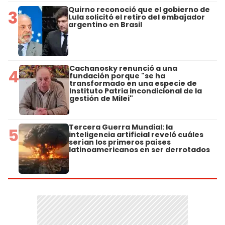
Quirno reconoció que el gobierno de
3
Lula solicitó el retiro del embajador
argentino en Brasil
Cachanosky renunció a una
4
fundación porque "se ha
transformado en una especie de
Instituto Patria incondicional de la
gestión de Milei"
Tercera Guerra Mundial: la
5
inteligencia artificial reveló cuáles
serían los primeros países
latinoamericanos en ser derrotados