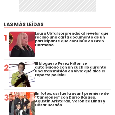
LAS MÁS LEÍDAS
Laura Ubfal sorprendió al revelar que
1
recibió una carta documento de un
participante que continúa en Gran
Hermano
El bloguero Perez Hilton se
2
autolesionó con un cuchillo durante
una transmisión en vivo: qué dice el
reporte policial
En fotos, así fue la avant premiere de
3
"Canelones" con Darío Barassi,
Agustín Aristarán, Verónica Llinás y
César Bordón