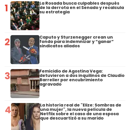
La Rosada busca culpables después
1
de la derrota en el Senado y recalcula
su estrategia
Caputo y Sturzenegger crean un
2
fondo para indemnizar y “ganar”
sindicatos aliados
Femicidio de Agostina Vega:
3
detuvieron a dos inquilinos de Claudio
Barrelier por encubrimiento
agravado
La historia real de "Elize: Sombras de
4
una mujer", la nueva película de
Netflix sobre el caso de una esposa
que descuartizó a su marido