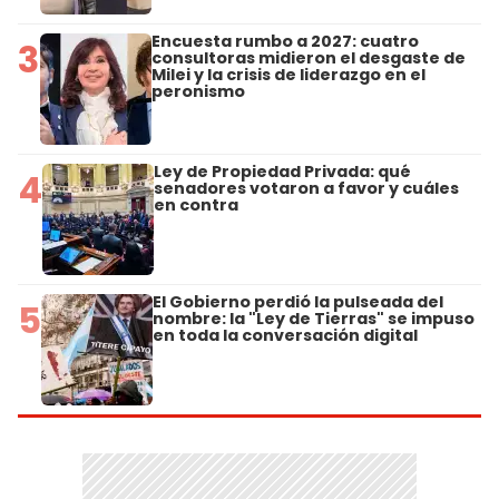
Encuesta rumbo a 2027: cuatro
3
consultoras midieron el desgaste de
Milei y la crisis de liderazgo en el
peronismo
Ley de Propiedad Privada: qué
4
senadores votaron a favor y cuáles
en contra
El Gobierno perdió la pulseada del
5
nombre: la "Ley de Tierras" se impuso
en toda la conversación digital