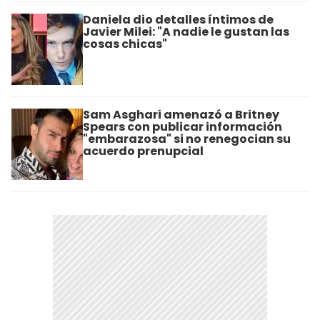
Daniela dio detalles íntimos de
Javier Milei: "A nadie le gustan las
cosas chicas"
Sam Asghari amenazó a Britney
Spears con publicar información
"embarazosa" si no renegocian su
acuerdo prenupcial