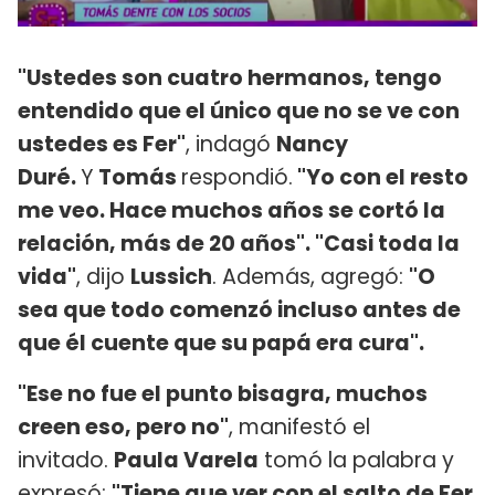
"Ustedes son cuatro hermanos, tengo
entendido que el único que no se ve con
ustedes es Fer"
, indagó
Nancy
Duré.
Y
Tomás
respondió.
"Yo con el resto
me veo. Hace muchos años se cortó la
relación, más de 20 años". "Casi toda la
vida"
, dijo
Lussich
. Además, agregó:
"O
sea que todo comenzó incluso antes de
que él cuente que su papá era cura".
"Ese no fue el punto bisagra, muchos
creen eso, pero no"
, manifestó el
invitado.
Paula Varela
tomó la palabra y
expresó:
"Tiene que ver con el salto de Fer