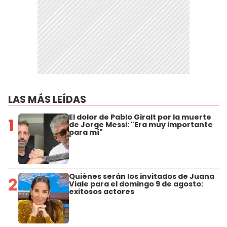
LAS MÁS LEÍDAS
El dolor de Pablo Giralt por la muerte
1
de Jorge Messi: "Era muy importante
para mí"
Quiénes serán los invitados de Juana
2
Viale para el domingo 9 de agosto:
exitosos actores