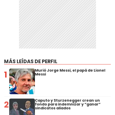
MÁS LEÍDAS DE PERFIL
Murió Jorge Messi, el papá de Lionel
1
Messi
Caputo y Sturzenegger crean un
2
fondo para indemnizar y “ganar”
sindicatos aliados