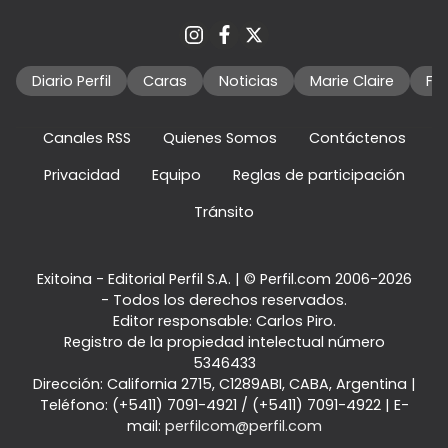
Diario Perfil
Caras
Noticias
Marie Claire
Fo
Canales RSS
Quienes Somos
Contáctenos
Privacidad
Equipo
Reglas de participación
Tránsito
Exitoina - Editorial Perfil S.A.
| © Perfil.com 2006-2026
- Todos los derechos reservados.
Editor responsable: Carlos Piro.
Registro de la propiedad intelectual número
5346433
Dirección:
California 2715
,
C1289ABI
,
CABA, Argentina
|
Teléfono:
(+5411) 7091-4921
/
(+5411) 7091-4922
| E-
mail:
perfilcom@perfil.com