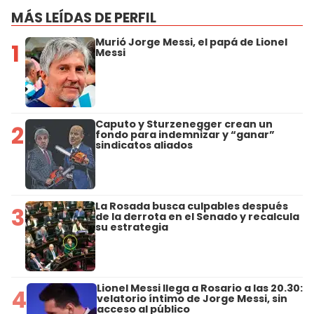
MÁS LEÍDAS DE PERFIL
Murió Jorge Messi, el papá de Lionel
1
Messi
Caputo y Sturzenegger crean un
2
fondo para indemnizar y “ganar”
sindicatos aliados
La Rosada busca culpables después
3
de la derrota en el Senado y recalcula
su estrategia
Lionel Messi llega a Rosario a las 20.30:
4
velatorio íntimo de Jorge Messi, sin
acceso al público