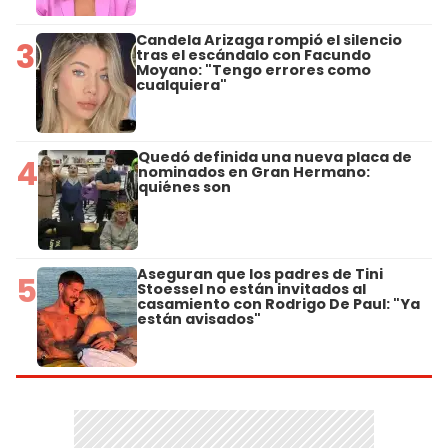
Candela Arizaga rompió el silencio
3
tras el escándalo con Facundo
Moyano: "Tengo errores como
cualquiera"
Quedó definida una nueva placa de
4
nominados en Gran Hermano:
quiénes son
Aseguran que los padres de Tini
5
Stoessel no están invitados al
casamiento con Rodrigo De Paul: "Ya
están avisados"