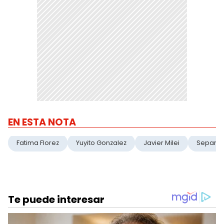
EN ESTA NOTA
Fatima Florez
Yuyito Gonzalez
Javier Milei
Separac