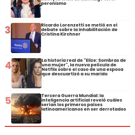
peronismo
Ricardo Lorenzetti se metió en el
3
debate sobre la inhabilitación de
Cristina Kirchner
La historia real de "Elize: Sombras de
4
una mujer", la nueva película de
Netflix sobre el caso de una esposa
que descuartizó a su marido
Tercera Guerra Mundial: la
5
inteligencia artificial reveló cuáles
serían los primeros países
latinoamericanos en ser derrotados