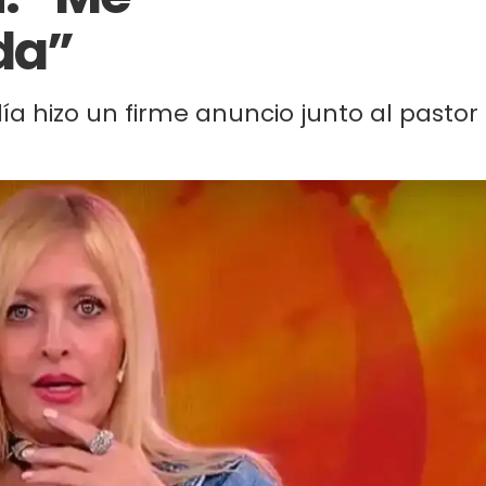
da”
a hizo un firme anuncio junto al pastor