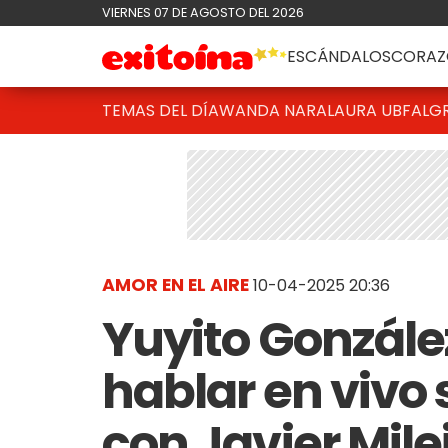
VIERNES 07 DE AGOSTO DEL 2026
ESCÁNDALOS
CORAZ
TEMAS DEL DÍA
WANDA NARA
LAURA UBFAL
G
AMOR EN EL AIRE
10-04-2025 20:36
Yuyito Gonzále
hablar en vivo 
con Javier Mile