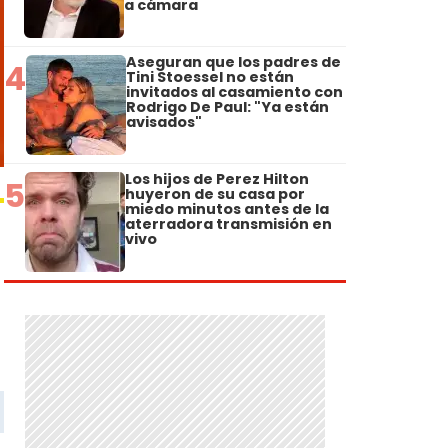
a cámara
Aseguran que los padres de
4
Tini Stoessel no están
invitados al casamiento con
Rodrigo De Paul: "Ya están
avisados"
Los hijos de Perez Hilton
5
huyeron de su casa por
miedo minutos antes de la
aterradora transmisión en
vivo