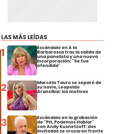
LAS MÁS LEÍDAS
Escándalo en A la
1
Barbarossa tras la salida de
una panelista y una nueva
incorporación: "Se fue
ofendida"
Marcela Tauro se separó de
2
su novio, Leopoldo
Arancibia: los motivos
Escándalo en la grabación
3
de "PH, Podemos Hablar"
con Andy Kusnetzoff: dos
invitadas se cruzaron frente