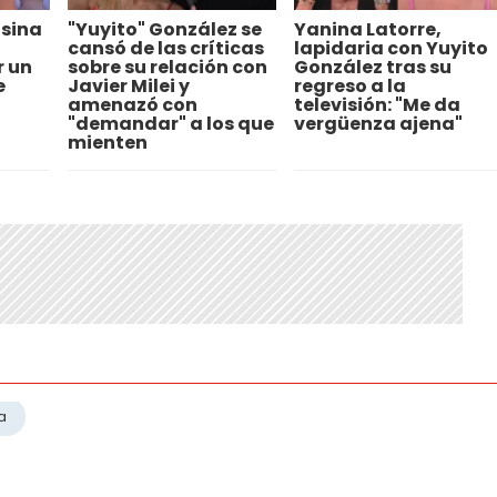
osina
"Yuyito" González se
Yanina Latorre,
cansó de las críticas
lapidaria con Yuyito
r un
sobre su relación con
González tras su
e
Javier Milei y
regreso a la
amenazó con
televisión: "Me da
"demandar" a los que
vergüenza ajena"
mienten
a