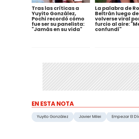
Tras las críticas a
La palabra de R
Yuyito González,
Beltrán luego de
Pochi recordó cómo
volverse viral po
fue ser su panelista:
furcio al aire: "M
"Jamás en su vida"
confundí"
EN ESTA NOTA
Yuyito González
Javier Milei
Empezar El Dí