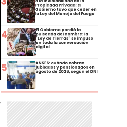
3
a la Inviolabilidad de la
Propiedad Privada: el
Gobierno tuvo que ceder en
la Ley del Manejo del Fuego
El Gobierno perdió la
4
pulseada del nombre: la
"Ley de Tierras" se impuso
en toda la conversación
digital
ANSES: cuándo cobran
5
jubilados y pensionados en
agosto de 2026, según el DNI
,