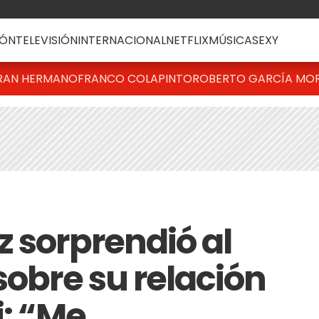
ÓN
TELEVISIÓN
INTERNACIONAL
NETFLIX
MÚSICA
SEXY
RAN HERMANO
FRANCO COLAPINTO
ROBERTO GARCÍA MO
z sorprendió al
sobre su relación
i: “Me