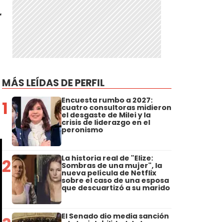
r
MÁS LEÍDAS DE PERFIL
Encuesta rumbo a 2027:
1
cuatro consultoras midieron
el desgaste de Milei y la
crisis de liderazgo en el
peronismo
La historia real de "Elize:
2
Sombras de una mujer", la
nueva película de Netflix
sobre el caso de una esposa
que descuartizó a su marido
El Senado dio media sanción