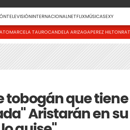
ÓN
TELEVISIÓN
INTERNACIONAL
NETFLIX
MÚSICA
SEXY
BATO
MARCELA TAURO
CANDELA ARIZAGA
PEREZ HILTON
RAT
e tobogán que tiene
ada" Aristarán en su
lo quise"