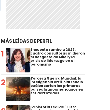
MÁS LEÍDAS DE PERFIL
Encuesta rumbo a 2027:
1
cuatro consultoras midieron
el desgaste de Milei y la
crisis de liderazgo en el
peronismo
Tercera Guerra Mundial: la
2
inteligencia artificial reveló
cuáles serían los primeros
países latinoamericanos en
ser derrotados
La historia real de "Elize: