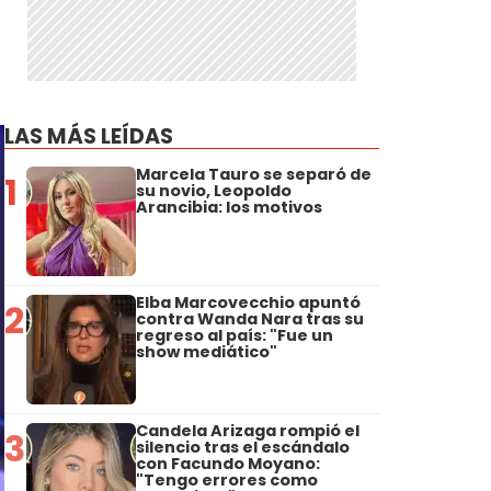
r
LAS MÁS LEÍDAS
Marcela Tauro se separó de
1
su novio, Leopoldo
Arancibia: los motivos
Elba Marcovecchio apuntó
2
contra Wanda Nara tras su
regreso al país: "Fue un
show mediático"
Candela Arizaga rompió el
3
silencio tras el escándalo
con Facundo Moyano:
"Tengo errores como