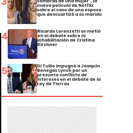
3
Sombras de una mujer", la
nueva película de Netflix
sobre el caso de una esposa
que descuartizó a su marido
Ricardo Lorenzetti se metió
4
en el debate sobre la
inhabilitación de Cristina
Kirchner
Di Tullio impugnó a Joaquín
5
Benegas Lynch por un
presunto conflicto de
intereses en el debate de la
Ley de Tierras