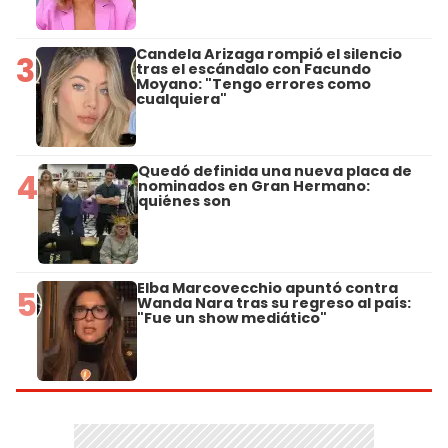
Candela Arizaga rompió el silencio
3
tras el escándalo con Facundo
Moyano: "Tengo errores como
cualquiera"
Quedó definida una nueva placa de
4
nominados en Gran Hermano:
quiénes son
Elba Marcovecchio apuntó contra
5
Wanda Nara tras su regreso al país:
"Fue un show mediático"