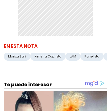
EN ESTA NOTA
Marixa Balli
Ximena Capristo
LAM
Panelista
A