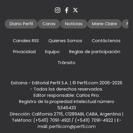
Diario Perfil
Caras
Noticias
Marie Claire
Fo
Canales RSS
Quienes Somos
Contáctenos
Privacidad
Equipo
Reglas de participación
Tránsito
Exitoina - Editorial Perfil S.A.
| © Perfil.com 2006-2026
- Todos los derechos reservados.
Editor responsable: Carlos Piro.
Registro de la propiedad intelectual número
5346433
Dirección:
California 2715
,
C1289ABI
,
CABA, Argentina
|
Teléfono:
(+5411) 7091-4921
/
(+5411) 7091-4922
| E-
mail:
perfilcom@perfil.com