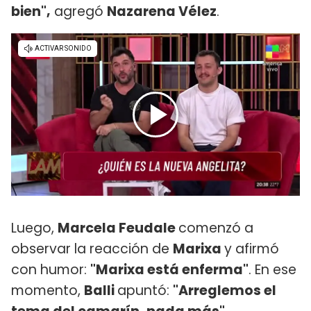
bien",
agregó
Nazarena Vélez
.
Luego,
Marcela Feudale
comenzó a
observar la reacción de
Marixa
y afirmó
con humor:
"Marixa está enferma"
. En ese
momento,
Balli
apuntó:
"Arreglemos el