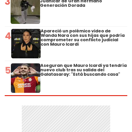
3
Juanicar de Gran Hermano
Generación Dorada
Apareció un polémico video de
4
Wanda Nara con sus hijas que podría
comprometer su conflicto judicial
con Mauro Icardi
Aseguran que Mauro Icardi ya tendría
5
nuevo club tras su salida del
Galatasaray: "Está buscando casa"