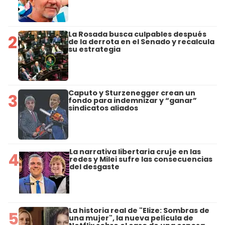
La Rosada busca culpables después
2
de la derrota en el Senado y recalcula
su estrategia
Caputo y Sturzenegger crean un
3
fondo para indemnizar y “ganar”
sindicatos aliados
La narrativa libertaria cruje en las
4
redes y Milei sufre las consecuencias
del desgaste
La historia real de "Elize: Sombras de
5
una mujer", la nueva película de