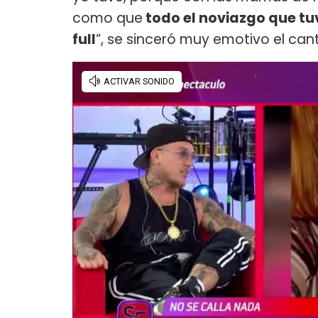
como que
todo el noviazgo que tu
full
”, se sinceró muy emotivo el can