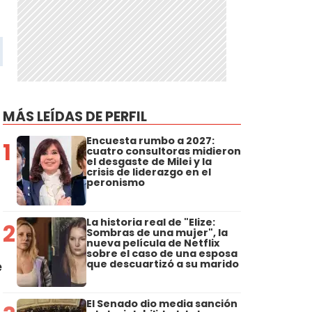
MÁS LEÍDAS DE PERFIL
Encuesta rumbo a 2027:
1
cuatro consultoras midieron
el desgaste de Milei y la
crisis de liderazgo en el
peronismo
La historia real de "Elize:
2
Sombras de una mujer", la
nueva película de Netflix
sobre el caso de una esposa
que descuartizó a su marido
e
El Senado dio media sanción