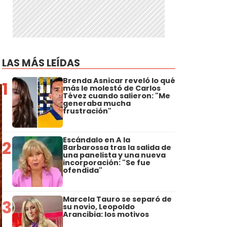
LAS MÁS LEÍDAS
Brenda Asnicar reveló lo qué
1
más le molestó de Carlos
Tévez cuando salieron: "Me
generaba mucha
frustración"
Escándalo en A la
2
Barbarossa tras la salida de
una panelista y una nueva
incorporación: "Se fue
ofendida"
Marcela Tauro se separó de
3
su novio, Leopoldo
Arancibia: los motivos