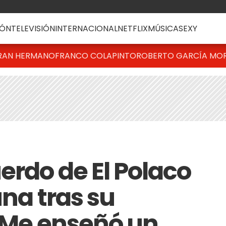
ÓN
TELEVISIÓN
INTERNACIONAL
NETFLIX
MÚSICA
SEXY
RAN HERMANO
FRANCO COLAPINTO
ROBERTO GARCÍA MO
erdo de El Polaco
una tras su
 "Me enseñó un