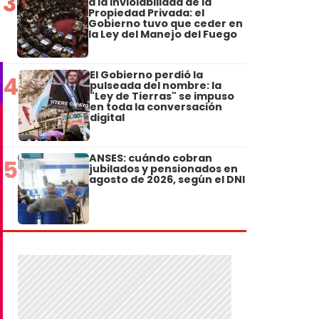
3
a la Inviolabilidad de la
Propiedad Privada: el
Gobierno tuvo que ceder en
la Ley del Manejo del Fuego
El Gobierno perdió la
4
pulseada del nombre: la
"Ley de Tierras" se impuso
en toda la conversación
digital
ANSES: cuándo cobran
5
jubilados y pensionados en
agosto de 2026, según el DNI