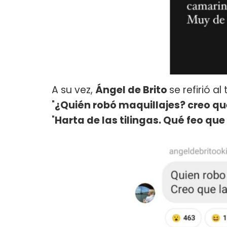
A su vez,
Ángel de Brito
se refirió a
"
¿Quién robó maquillajes? creo q
"
Harta de las tilingas. Qué feo q