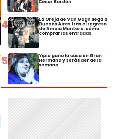
César Bordón
La Oreja de Van Gogh llega a
4
Buenos Aires tras el regreso
de Amaia Montero: cómo
comprar las entradas
Yipio ganó la casa en Gran
5
Hermano y será líder de la
semana