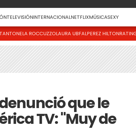
ÓN
TELEVISIÓN
INTERNACIONAL
NETFLIX
MÚSICA
SEXY
T
ANTONELA ROCCUZZO
LAURA UBFAL
PEREZ HILTON
RATIN
 denunció que le
rica TV: "Muy de