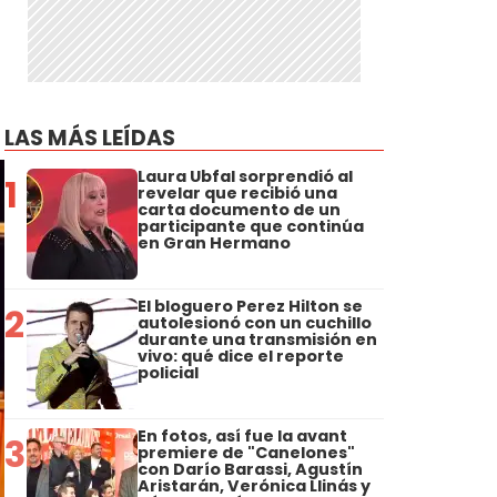
LAS MÁS LEÍDAS
Laura Ubfal sorprendió al
1
revelar que recibió una
carta documento de un
participante que continúa
en Gran Hermano
El bloguero Perez Hilton se
2
autolesionó con un cuchillo
durante una transmisión en
vivo: qué dice el reporte
policial
En fotos, así fue la avant
3
premiere de "Canelones"
con Darío Barassi, Agustín
Aristarán, Verónica Llinás y