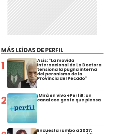
MÁS LEÍDAS DE PERFIL
Asís: "La movida
1
internacional de La Doctora
tensiona la pugna interna
del peronismo de la
Provincia del Pecado"
¡Mirá en vivo +Perfil!: un
2
canal con gente que piensa
Encuesta rumbo a 2027: