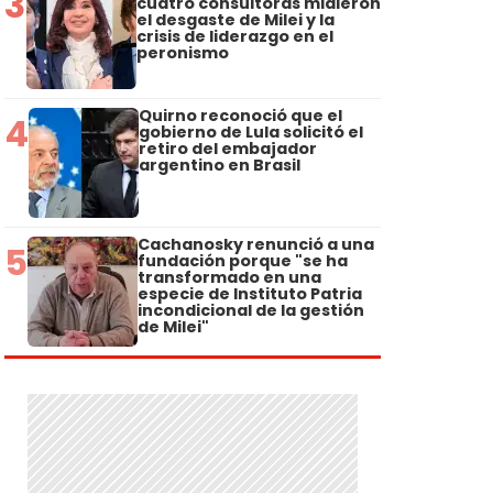
3
cuatro consultoras midieron
el desgaste de Milei y la
crisis de liderazgo en el
peronismo
Quirno reconoció que el
4
gobierno de Lula solicitó el
retiro del embajador
argentino en Brasil
Cachanosky renunció a una
5
fundación porque "se ha
transformado en una
especie de Instituto Patria
incondicional de la gestión
de Milei"