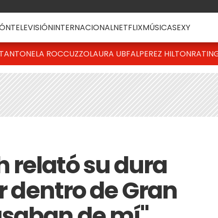
ÓN
TELEVISIÓN
INTERNACIONAL
NETFLIX
MÚSICA
SEXY
T
ANTONELA ROCCUZZO
LAURA UBFAL
PEREZ HILTON
RATIN
relató su dura
ar dentro de Gran
saban de mí"