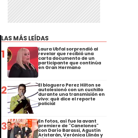
LAS MÁS LEÍDAS
Laura Ubfal sorprendió al
1
revelar que recibió una
carta documento de un
participante que continúa
en Gran Hermano
El bloguero Perez Hilton se
2
autolesionó con un cuchillo
durante una transmisión en
vivo: qué dice el reporte
policial
En fotos, así fue la avant
3
premiere de "Canelones"
con Darío Barassi, Agustín
Aristarán, Verónica Llinás y