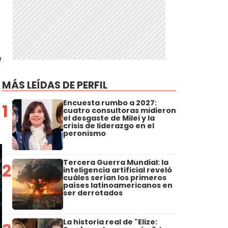
e
MÁS LEÍDAS DE PERFIL
Encuesta rumbo a 2027:
1
cuatro consultoras midieron
el desgaste de Milei y la
crisis de liderazgo en el
peronismo
Tercera Guerra Mundial: la
2
inteligencia artificial reveló
cuáles serían los primeros
países latinoamericanos en
ser derrotados
La historia real de "Elize: