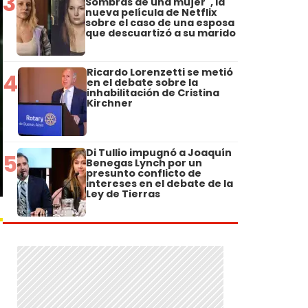
3
Sombras de una mujer", la
nueva película de Netflix
sobre el caso de una esposa
que descuartizó a su marido
Ricardo Lorenzetti se metió
4
en el debate sobre la
inhabilitación de Cristina
Kirchner
Di Tullio impugnó a Joaquín
5
Benegas Lynch por un
presunto conflicto de
intereses en el debate de la
Ley de Tierras