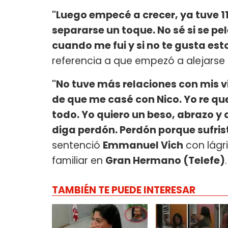
"Luego empecé a crecer, ya tuve 1
separarse un toque. No sé si se pe
cuando me fui y si no te gusta esto
referencia a que empezó a alejars
"No tuve más relaciones con mis 
de que me casé con Nico. Yo re que
todo. Yo quiero un beso, abrazo y q
diga perdón. Perdón porque sufris
sentenció
Emmanuel Vich
con lágri
familiar en
Gran Hermano (Telefe)
.
TAMBIÉN TE PUEDE INTERESAR