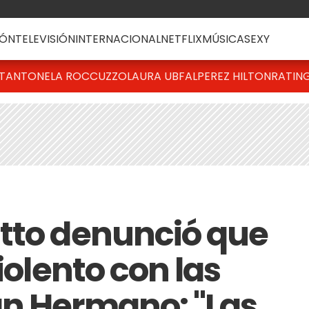
ÓN
TELEVISIÓN
INTERNACIONAL
NETFLIX
MÚSICA
SEXY
T
ANTONELA ROCCUZZO
LAURA UBFAL
PEREZ HILTON
RATIN
tto denunció que
iolento con las
an Hermano: "Las