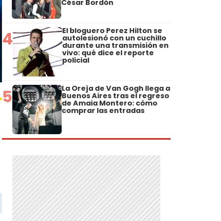
César Bordón
El bloguero Perez Hilton se
4
autolesionó con un cuchillo
durante una transmisión en
vivo: qué dice el reporte
policial
La Oreja de Van Gogh llega a
5
Buenos Aires tras el regreso
de Amaia Montero: cómo
comprar las entradas