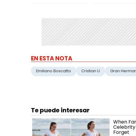
EN ESTA NOTA
Emiliano Boscatto
Cristian U
Gran Herma