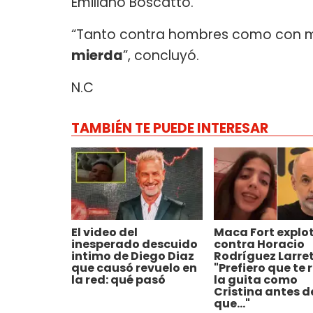
Emiliano Boscatto.
“Tanto contra hombres como con mu
mierda
”, concluyó.
N.C
TAMBIÉN TE PUEDE INTERESAR
El video del
Maca Fort explo
inesperado descuido
contra Horacio
intimo de Diego Diaz
Rodríguez Larret
que causó revuelo en
"Prefiero que te 
la red: qué pasó
la guita como
Cristina antes d
que..."