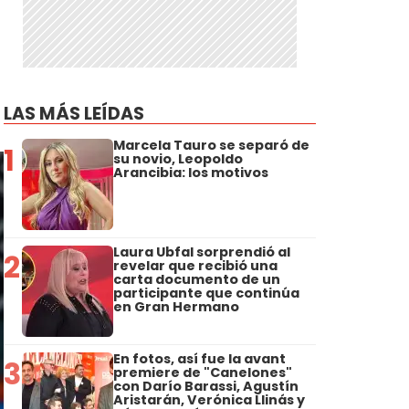
LAS MÁS LEÍDAS
Marcela Tauro se separó de
1
su novio, Leopoldo
Arancibia: los motivos
Laura Ubfal sorprendió al
2
revelar que recibió una
carta documento de un
participante que continúa
en Gran Hermano
En fotos, así fue la avant
3
premiere de "Canelones"
con Darío Barassi, Agustín
Aristarán, Verónica Llinás y