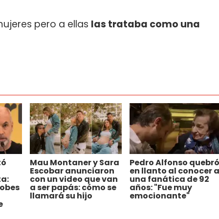
jeres pero a ellas
las trataba como una
tó
Mau Montaner y Sara
Pedro Alfonso quebr
Escobar anunciaron
en llanto al conocer 
a:
con un video que van
una fanática de 92
robes
a ser papás: cómo se
años: "Fue muy
llamará su hijo
emocionante"
e