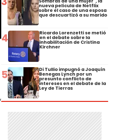
3
Sombras de una mujer", la
nueva película de Netflix
sobre el caso de una esposa
que descuartizó a su marido
Ricardo Lorenzetti se metió
4
en el debate sobre la
inhabilitación de Cristina
Kirchner
Di Tullio impugnó a Joaquín
5
Benegas Lynch por un
presunto conflicto de
intereses en el debate de la
Ley de Tierras
y