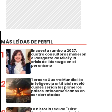
MÁS LEÍDAS DE PERFIL
Encuesta rumbo a 2027:
1
cuatro consultoras midieron
el desgaste de Milei y la
crisis de liderazgo en el
peronismo
Tercera Guerra Mundial: la
2
inteligencia artificial reveló
cuáles serían los primeros
países latinoamericanos en
ser derrotados
La historia real de "Elize: