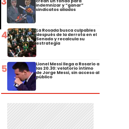
3
crean un fondo para
indemnizar y “ganar”
sindicatos aliados
La Rosada busca culpables
4
después de la derrota en el
Senado y recalcula su
estrategia
Lionel Messi llega a Rosario a
5
las 20.30: velatorio íntimo
de Jorge Messi, sin acceso al
público