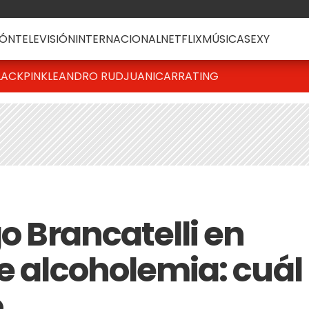
ÓN
TELEVISIÓN
INTERNACIONAL
NETFLIX
MÚSICA
SEXY
LACKPINK
LEANDRO RUD
JUANICAR
RATING
go Brancatelli en
e alcoholemia: cuál
o