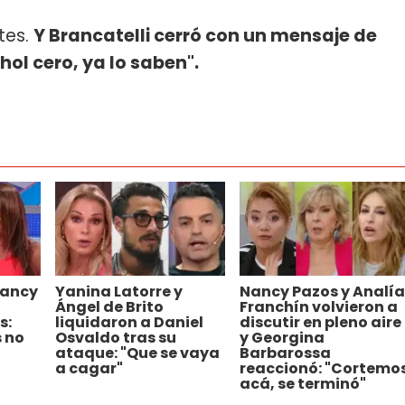
tes.
Y Brancatelli cerró con un mensaje de
hol cero, ya lo saben".
Nancy
Yanina Latorre y
Nancy Pazos y Analía
n
Ángel de Brito
Franchín volvieron a
s:
liquidaron a Daniel
discutir en pleno aire
 no
Osvaldo tras su
y Georgina
ataque: "Que se vaya
Barbarossa
a cagar"
reaccionó: "Cortemo
acá, se terminó"