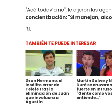
"Acá todavía no", le dijeron las agen
concientización: "Si manejan, alco
R.L
TAMBIÉN TE PUEDE INTERESAR
Gran Hermano: el
Martín Salwe y 
insólito error de
Duré se cruzaro
Telefe tras la
fuerte en Intruso
eliminación de Juan
"Gente como vos
que involucra a
entiende..."
Agustín