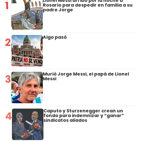
Lionel Messi arribó por la noche a
1
Rosario para despedir en familia a su
padre Jorge
Algo pasó
2
Murió Jorge Messi, el papá de Lionel
3
Messi
Caputo y Sturzenegger crean un
4
fondo para indemnizar y “ganar”
sindicatos aliados