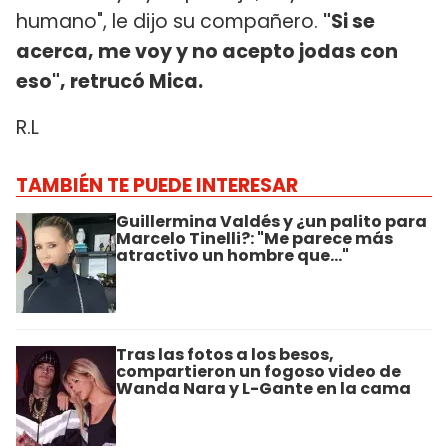
humano", le dijo su compañero.
"Si se
acerca, me voy y no acepto jodas con
eso", retrucó Mica.
R.L
TAMBIÉN TE PUEDE INTERESAR
Guillermina Valdés y ¿un palito para
Marcelo Tinelli?: "Me parece más
atractivo un hombre que..."
Tras las fotos a los besos,
compartieron un fogoso video de
Wanda Nara y L-Gante en la cama