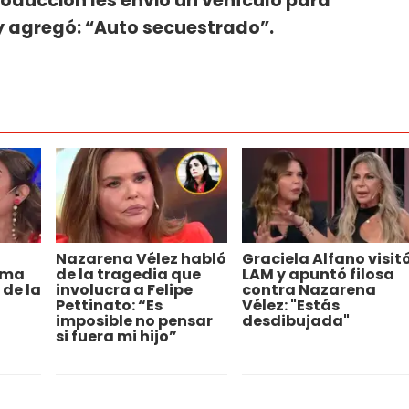
producción les envió un vehículo para
 y agregó: “Auto secuestrado”.
Nazarena Vélez habló
Graciela Alfano visit
ima
de la tragedia que
LAM y apuntó filosa
 de la
involucra a Felipe
contra Nazarena
Pettinato: “Es
Vélez: "Estás
imposible no pensar
desdibujada"
si fuera mi hijo”