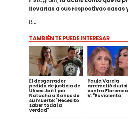
Instagram,
la actriz contó que la 
llevarlas a sus respectivas casas
R.L
TAMBIÉN TE PUEDE INTERESAR
El desgarrador
Paula Varela
pedido de justicia de
arremetió durís
Ulises Jaitt por
contra Florencia
Natacha a 3 años de
V: "Es violenta"
su muerte: "Necesito
saber toda la
verdad"