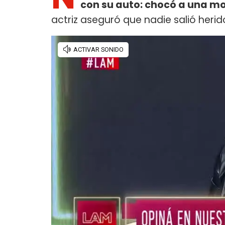
con su auto: chocó a una m
actriz aseguró que nadie salió heri