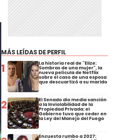
MÁS LEÍDAS DE PERFIL
La historia real de "Elize:
1
Sombras de una mujer", la
nueva película de Netflix
sobre el caso de una esposa
que descuartizó a su marido
El Senado dio media sanción
2
a la Inviolabilidad de la
Propiedad Privada: el
Gobierno tuvo que ceder en
la Ley del Manejo del Fuego
Encuesta rumbo a 2027: