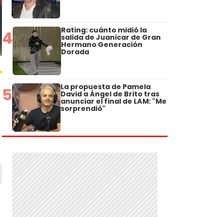
Rating: cuánto midió la
4
salida de Juanicar de Gran
Hermano Generación
Dorada
La propuesta de Pamela
5
David a Ángel de Brito tras
anunciar el final de LAM: "Me
sorprendió"