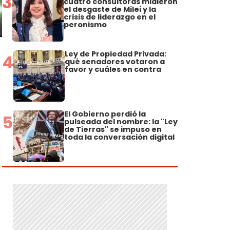
3
cuatro consultoras midieron
el desgaste de Milei y la
crisis de liderazgo en el
peronismo
Ley de Propiedad Privada:
4
qué senadores votaron a
favor y cuáles en contra
El Gobierno perdió la
5
pulseada del nombre: la "Ley
de Tierras" se impuso en
toda la conversación digital