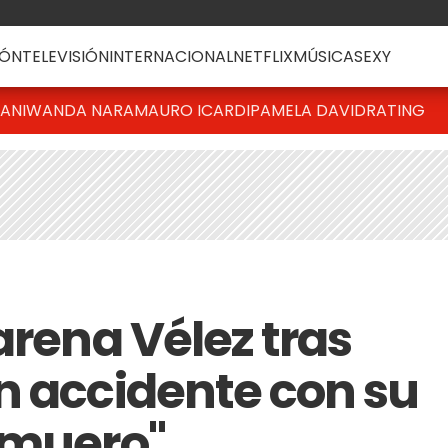
ÓN
TELEVISIÓN
INTERNACIONAL
NETFLIX
MÚSICA
SEXY
IANI
WANDA NARA
MAURO ICARDI
PAMELA DAVID
RATING
arena Vélez tras
n accidente con su
 muero"