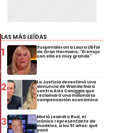
LAS MÁS LEÍDAS
Suspendieron a Laura Ubfal
1
de Gran Hermano: "El enojo
con ella es muy grande"
La Justicia desestimó una
2
denuncia de Wanda Nara
contra Alex Caniggia que
reclamará una millonaria
compensación económica
Murió Leandro Rud, el
3
icónico representante de
modelos, a los 51 años: qué
pasó